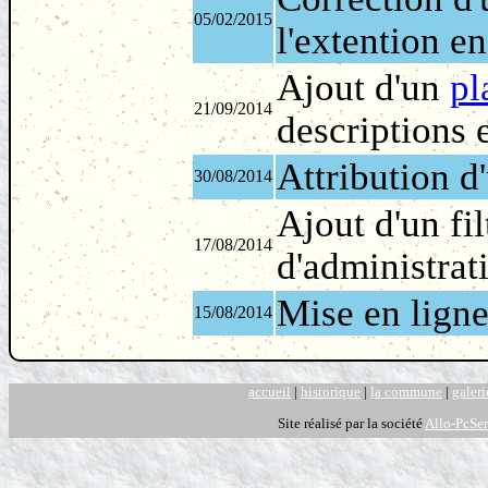
05/02/2015
l'extention e
Ajout d'un
pl
21/09/2014
descriptions 
Attribution d
30/08/2014
Ajout d'un fil
17/08/2014
d'administrat
Mise en ligne
15/08/2014
accueil
|
historique
|
la commune
|
galeri
Site réalisé par la société
Allo-PcSer