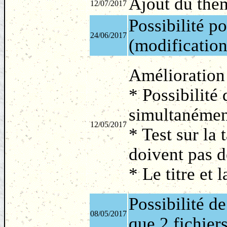
Ajout du thèm
12/07/2017
Possibilité p
24/06/2017
(modification
Amélioration d
* Possibilité
simultanémen
12/05/2017
* Test sur la 
doivent pas d
* Le titre et 
Possibilité de
08/05/2017
que 2 fichiers