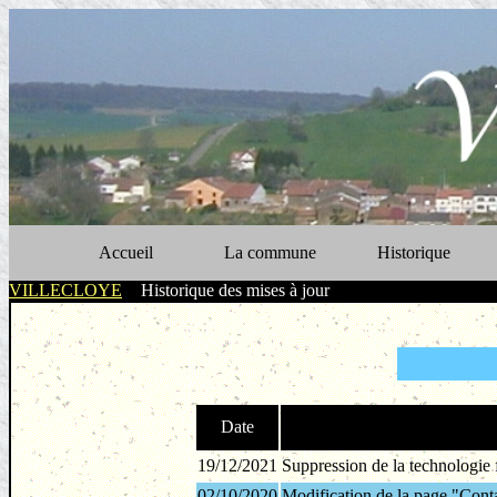
Accueil
La commune
Historique
VILLECLOYE
>
Historique des mises à jour
Date
19/12/2021
Suppression de la technologie 
02/10/2020
Modification de la page "Cont